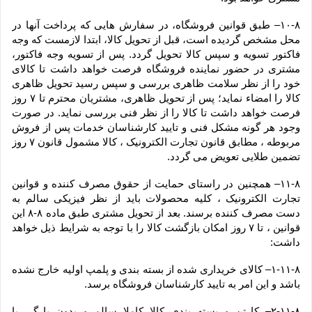
۱۰-۸– طبق قوانین فروشگاه، در سفارش هایی که پرداخت آنها در 
محل مشخص گردیده است، قبل از تحویل کالا، ابتدا لازمست که وجه 
فاکتور تسویه و سپس کالا تحویل گردد. پس از تسویه وجه فاکتور، 
مشتری در حضور نماینده فروشگاه فرصت خواهد داشت تا کالای 
خود را از نظر سلامت ظاهری بررسی و سپس رسید تحویل ظاهری 
کالا را امضاء نماید؛ پس از تحویل ظاهری، مشتریان محترم تا ۷ روز 
فرصت خواهد داشت تا کالا را از نظر فنی بررسی نماید. در صورت 
وجود هر گونه مشکل فنی و تایید کارشناسان خدمات پس از فروش 
مربوطه ، مطابق قانون تجارت الکترونیک ، کالا مشمول قانون ۷ روز 
تضمین طلایی تعویض می گردد.
۱۱-۸– همچنین در راستای حمایت از حقوق مصرف کننده و قوانین 
تجارت الکترونیک ، کلیه محصولات باید از نظر فیزیکی سالم به 
دست مصرف کننده برسند. بعد از تحویل مشتری طبق ماده ۸-۸ این 
قوانین ، تا ۷ روز امکان بازگشت کالا را با توجه به شرایط ذیل خواهد 
داشت:
۱-۱۱-۸– کالای خریداری شده از بسته بندی و پلمپ اولیه خارج نشده 
باشد و این امر به تایید کارشناسان فروشگاه برسد.
۲-۱۱-۸– کارتن و بسته بندی کالا کاملا سالم و بدون پارگی یا 