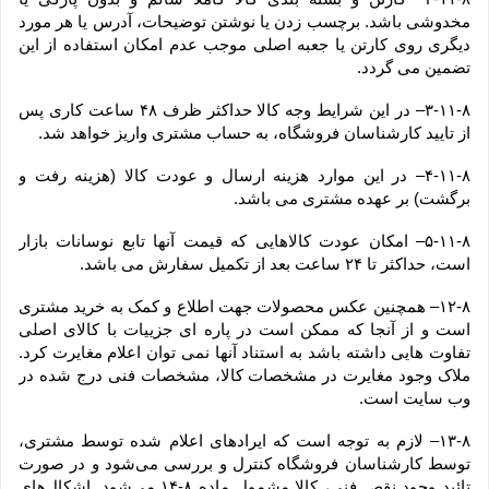
مخدوشی باشد. برچسب زدن یا نوشتن توضیحات، آدرس یا هر مورد 
دیگری روی کارتن یا جعبه اصلی موجب عدم امکان استفاده از این 
تضمین می گردد.
۳-۱۱-۸– در این شرایط وجه کالا حداکثر ظرف ۴۸ ساعت کاری پس 
از تایید کارشناسان فروشگاه، به حساب مشتری واریز خواهد شد.
۴-۱۱-۸– در این موارد هزینه ارسال و عودت کالا (هزینه رفت و 
برگشت) بر عهده مشتری می باشد.
۵-۱۱-۸– امکان عودت کالاهایی که قیمت آنها تابع نوسانات بازار 
است، حداکثر تا ۲۴ ساعت بعد از تکمیل سفارش می باشد.
۱۲-۸– همچنین عکس محصولات جهت اطلاع و کمک به خرید مشتری 
است و از آنجا که ممکن است در پاره ای جزییات با کالای اصلی 
تفاوت هایی داشته باشد به استناد آنها نمی توان اعلام مغایرت کرد. 
ملاک وجود مغایرت در مشخصات کالا، مشخصات فنی درج شده در 
وب سایت است.
۱۳-۸– لازم به توجه است که ایرادهای اعلام شده توسط مشتری، 
توسط کارشناسان فروشگاه کنترل و بررسی می‏‌شود و در صورت 
تائید وجود نقص فنی، کالا مشمول ماده ۸-۱۴ می‏‌شود. اشکال‏‌های 