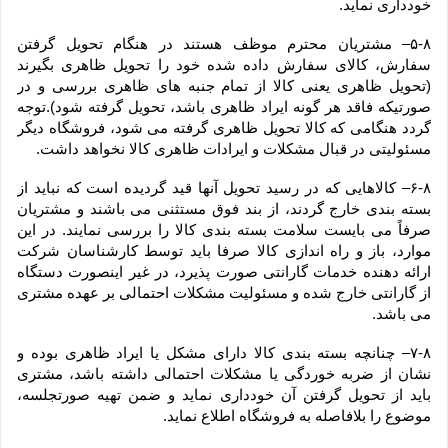
خودداری نماید.
۵-۸– مشتریان محترم موظف هستند در هنگام تحویل گرفتن 
سفارش، کالای سفارش داده شده خود را تحویل ظاهری بگیرند 
(تحویل ظاهری یعنی کالا از تمام جنبه های ظاهری بررسی و در 
صورتیکه فاقد هر گونه ایراد ظاهری باشد، تحویل گرفته شود).توجه 
گردد هنگامی که کالا تحویل ظاهری گرفته می شود، فروشگاه دیگر 
مسئولیتی در قبال مشکلات و ایرادات ظاهری کالا نخواهد داشت.
۶-۸– کالاهایی که در رسید تحویل آنها قید گردیده است که نباید از 
بسته بندی خارج گردند، از بند فوق مستثنی می باشند و مشتریان 
صرفاً می بایست سلامت بسته بندی کالا را بررسی نمایند. در این 
موارد، باز و راه اندازی کالا صرفا باید توسط کارشناسان شرکت 
ارائه دهنده خدمات گارانتی صورت پذیرد، در غیر اینصورت دستگاه 
از گارانتی خارج شده و مسئولیت مشکلات احتمالی بر عهده مشتری 
می باشد.
۷-۸– چنانچه بسته بندی کالا دارای مشکل یا ایراد ظاهری بوده و 
نشان از ضربه خوردگی یا مشکلات احتمالی داشته باشد، مشتری 
باید از تحویل گرفتن آن خودداری نماید و ضمن تهیه صورتجلسه، 
موضوع را بلافاصله به فروشگاه اطلاع نماید.