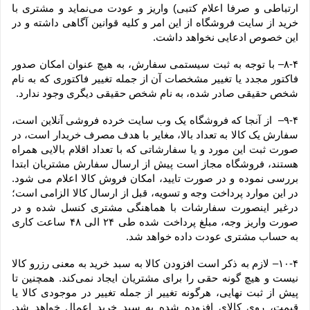
ارتباطی و صرفا اعلام کتبی) واریز و عودت می‌نماید و مشتری با 
خرید از سایت فروشگاه از این امر و کلیه قوانین آگاهی داشته و در 
این خصوص ادعایی نخواهد داشت.
۸-۴– با توجه به ثبت سیستمی سفارش، به هیچ عنوان امکان صدور 
فاکتور مجدد یا تغییر مشخصات آن از جمله تغییر فاکتوری که به نام 
شخص حقیقی صادر شده، به نام شخص حقیقی دیگری وجود ندارد.
۹-۴–  از آنجا که فروشگاه یک وب ‌سایت خرده‌ فروشی آنلاین است، 
سفارش یک کالا به تعداد بالا، مغایر با هدف مصرف خریدار است، در 
صورت ثبت این مورد و یا سفارشاتی که با تعداد اقلام بالایی همراه 
هستند، فروشگاه مجاز است پیش از ارسال سفارش مشتریان ابتدا 
بررسی نموده و در صورت تایید، امکان فروش کالا اعلام می شود. 
در این موارد پرداخت وجه و تسویه، قبل از ارسال کالا الزامی است؛ 
درغیر اینصورت سفارشات با هماهنگی مشتری کنسل شده و در 
صورت واریز وجه، مبلغ پرداخت شده طی ۲۴ الی ۴۸ ساعت کاری 
به حساب مشتری عودت داده خواهد شد.
۱۰-۴– لازم به ذکر است افزودن کالا به سبد خرید به معنی رزرو کالا 
نیست و هیچ گونه حقی را برای مشتریان ایجاد نمی‌کند. همچنین تا 
پیش از ثبت نهایی، هرگونه تغییر از جمله تغییر در موجودی کالا یا 
قیمت، روی کالای افزوده شده به سبد خرید اعمال خواهد شد. 