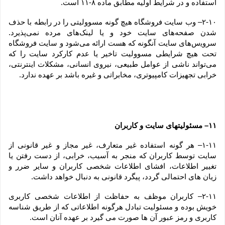
استفاده و در شرایط اولیه مطابق ماده ۸-۱۱ است.
۲-۱۰– وب ‏‌سایت فروشگاه هیچ گونه مسوولیتی را در رابطه با حذف 
شدن صفحه‏‌های سایت خود و یا لینک‏‌های مرده نمی‌‏پذیرد. 
سروﻳس‌‏های سایت آن‏گونه که هست ارائه می‏‌شود و سایت فروشگاه 
تحت هیچ شرایطی مسوولیت تاخیر یا عدم کارکرد سایت را که 
می‌تواند ناشى از عوامل طبیعى، نیروى انسانی، مشکلات اینترنتى، 
خرابی تجهیزات کامپیوترى، مخابراتى و غیره باشد بر عهده ندارد.
۱۱– مسئولیتهای سایت و کاربران
۱-۱۱– هر گونه استفاده غیر متعارف، غیر مجاز و غیر قانونی از 
سایت توسط کاربران که منجر به آسیب، خرابی، از دست رفتن یا 
تغییر اطلاعات، افشای اطلاعات شخصی کاربران و سایر ضرر و 
زیان های احتمالی گردد، پیگرد قانونی به دنبال خواهد داشت.
۲-۱۱– کاربران موظف به حفاظت از اطلاعات شخصی کاربری 
خویش بوده و مسئولیت تبادل هرگونه اطلاعاتی که از طریق شناسه 
کاربری و رمز عبور آن ها صورت می گیرد بر عهده آنان است.