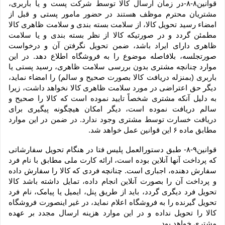
قوانین۸-۸-در زمان ارسال کالا توسط شرکت پست و یا باربری، 
مشتریان محترم موظف هستند در حضور مامور پستی و قبل از 
امضاء رسید تحویل کالا، از سلامت بسته بندی و سلامت ظاهری کالا 
مطمئن گردد و در صورتیکه کالا از نظر بسته بندی و یا سلامت 
ظاهری دارای ایراد باشد، ضمن تحویل نگرفتن آن و درخواست 
صورتجلسه، بلافاصله موضوع را به فروشگاه اطلاع دهد. در این 
موارد چنانچه مشتری بدون بررسی سلامت ظاهری، رسید پستی یا 
باربری (بمنزله دریافت کالا بصورت صحیح و سالم) را امضاء نماید، 
دیگر حق اعتراضی در مورد سلامت ظاهری کالا نخواهد داشت، زیرا 
به دلیل آنکه مشتری شخصاً تایید نموده است که کالا را صحیح و 
سالم دریافت نموده است، دیگر امکان هیچگونه پیگیری برای 
دریافت خسارت توسط مشتری وجود ندارد. در ضمن در این موارد 
مطابق ماده ۶ این قوانین عمل خواهد شد.
قوانین۹-۸- طبق دستورالعمل پلیس فتا در هنگام تحویل سفارشاتی 
که پرداخت آنها آنلاین بوده است، ارائه کارت ملی مطابق با نام فرد 
سفارش دهنده، اجباری است. چنانچه فردی که کالا را سفارش داده 
و پرداخت آن را بصورت آنلاین انجام داده، تمایل داشته باشد کالا 
تحویل فرد دیگری گردد، باید از طریق پنل، ایمیل یا پیامک، نام فرد 
تحویل گیرنده را به فروشگاه اعلام نماید، در غیر اینصورت فروشگاه 
کالا را تحویل نداده و در این موارد هزینه ارسال مجدد بر عهده 
مشتری خواهد بود.