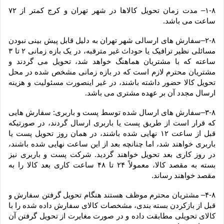
۱-۸– مدت زمان تحویل کالاها در شهر تهران و کرج کمتر از ۷۲ 
ساعت می باشد.
۲-۸–سفارش های ارسالی شهر تهران به دلیل قابل پیش بینی نبودن 
مسائلی نظیر ترافیک یا حوداث غیر مترقبه، در یک بازه زمانی ۲ تا ۳ 
ساعته که با مشتریان هماهنگ خواهد شد، تحویل می گردند و 
مشتریان محترم لازم است که در بازه زمانی مشخص شده در محل 
تحویل کالا حضور داشته باشند، در غیر اینصورت مسئولیت و هزینه 
ارسال مجدد آن بر عهده مشتری می باشد.
۳-۸–سفارش های ارسال شده توسط پست و باربری: سفارش هایی 
که قرار است از طریق پست یا باربری ارسال گردند، در صورتیکه 
قبل از ساعت ۱۲ نهایی شده باشند، در همان روز تحویل پست یا 
باربری خواهند شد، اما چنانچه بعد از این ساعت نهایی شده باشند، 
در روز کاری بعد تحویل خواهند گردید. شرکت پست و باربری نیز 
بسته به مقصد کالا، معمولاً ۲۴ تا ۴۸ ساعت کاری بعد کالا را به 
مقصد خواهند رساند.
۴-۸– مشتریان محترم موظف هستند هنگام تحویل گرفتن سفارش و 
قبل از بازکردن بسته بندی، مشخصات کالای سفارش داده شده را با 
کالای تحویلی مطابقت داده و در صورت مغایرت از تحویل گرفتن آن 