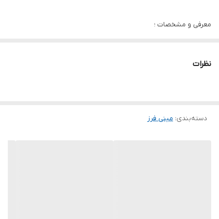
معرفی و مشخصات ؛
مینی فرز دسته کوتاه صنعتی کلید بغل ویوارکس جدید با گارانتی یکسال
کد 8615 مدل VIVAREX VR8615-AG
نظرات
کد کالا: 8615
12 ماه گارانتی معتبر در سراسر کشور
دسته‌بندی
:
مینی فرز
✍️برندی کاملا معروف که امتحانش رو پس داده ..
✍️قدرت توان 860 وات واقعی
✍️قطر صفحه 115 میلی متر
✍️بدون دیمر
✍️سرعت گردش آزاد 11500 دور در دقیقه