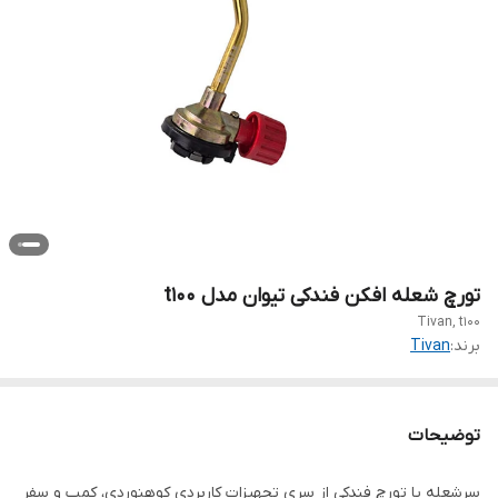
تورچ شعله افکن فندکی تیوان مدل t100
Tivan, t100
برند:
Tivan
توضیحات
سرشعله یا تورچ فندکی از سری تجهیزات کاربردی کوهنوردی، کمپ و سفر