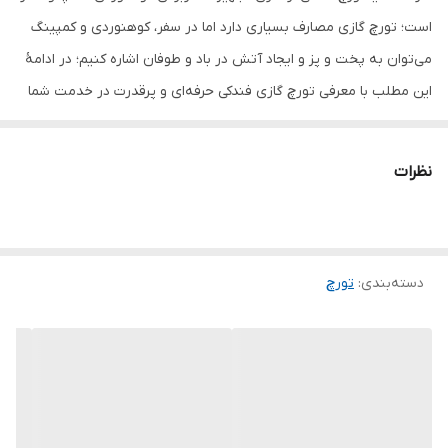
است؛ تورچ گازی مصارف بسیاری دارد اما در سفر، کوهنوردی و کمپینگ
می‌توان به پخت و پز و ایجاد آتش در باد و طوفان اشاره کنیم؛ در ادامۀ
این مطلب با معرفی تورچ گازی فندکی حرفه‌ای و پرقدرت در خدمت شما
هستیم
نظرات
مشخصات فنی
خنک شدن مشعل پس از 2 دقیقه
برخورداری از طراحی استاندارد و ایمنی بالا
دسته‌بندی
:
مقاوم در برابر باد
تورچ
برخورداری از طراحی کامپکت و وزن سبک
نوع سوخت کپسول های گاز بوتان فشنگی یا استوانه ای
روش اتصال به کپسول به صورت پیچی
مجهز به پیچ تنظیم حرارت شعله
مناسب جهت پخت و پز و تزیین غذا ، تهیه آتش ، عمل آوری راحت و