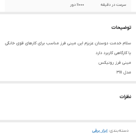
سرعت در دقیقه
11000 دور
تلفیق وزن
2kg
توضیحات
توان
850 وات
سلام خدمت دوستان عزیزم این مینی فرز مناسب برای کارهای قوی خانگی
یا کارگاهی کاربرد دارد
مینی فرز رونیکس
مدل 3111
توان 850وات
قطر صفحه 115میل
نظرات
سرعت گردش آزاد 11000دور در دقیقه
مناسب برای کار صنعتی و خانگی
مناسب برای برای برش فلز،سنگ،چوب،سابیدن
دسته‌بندی
:
ابزار برقی
اقلام همراه حفاظ، دسته‌ جانبی ،اچار ، دفتر راهنما