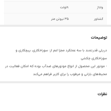
ولتاژ
18ولت
گشتاور
35 نیوتن متر
مشخصات سه نظام
10 اوتوماتیک
توضیحات
اقلام همراه
باطری یدک ، کیف bmc ، شارژر ، دفترچه راهنما
دریلی قدرتمند با سه عملکرد مجزا اعم از: سوراخکاری، پیچکاری و
تلفیق وزن
1850 گرم
سوراخکاری چکشی
- موتور این محصول از انواع موتورهای ضدآب بوده که امکان فعالیت در
محیط‌های بارانی و مرطوب را برای کاربر فراهم می‌کند
- دارای بدنه‌ای ارگونومیک، کم حجم و خوش‌دست تنها با 1.85 کیلوگرم
وزن و مناسب برای استفاده در محیط‌های تنگ و محصور
نظرات
- دارای باتری 18 ولت با ظرفیت 1.5 آمپرساعت. با طول عمر بالا و قابلیت
شارژ سریع