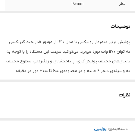
قطر
180mm
سرعت گردش آزاد
0.600_۰.۳۰۰۰ دور در دقیقه
توضیحات
تلفیق وزن
۳.۲ کیلوگرم
پولیش برقی دیمردار رونیکس با مدل 6110، از موتور قدرتمند گیربکسی
اقلام همراه
پد پولیش ،‌‌ دسته جانبی D شکل ، دو عدد پیچ
به توان 1200 وات بهره می‌برد. می‌توانید سرعت این دستگاه را با توجه به
، دفترچه راهنما
کاربری‌های مختلف پولیش‌کاری، پرداخت‌کاری و زنگ‌زدایی سطوح مختلف،
به وسیله‌ی دیمر 6 حالته و در محدوده‌ی 600 تا 3000 دور در دقیقه
تنظیم کنید. سوئیچ و کلکتور این دستگاه از جنس مس با خلوص بالا
ساخته شده تا موتور بتواند توان 1200 وات واقعی را در حین کار ایجاد کند.
نظرات
پوشش پلاستیکی بدنه‌ی گیربکس با طراحی ارگونومیک، علاوه بر هدایت
راحت‌تر دستگاه، مانع از آسیب‌دیدن دستان کاربر در اثر گرمای تولیدی
گیربکس می‌شود. ذغال باکیفیت گرافیتی، بلبرینگ‌های ضد غبار و دور
دسته‌بندی
:
پولیش
بالای NSK، کلید ضد غبار و ... از دیگر مزایای منحصربه‌فرد این ابزار برقی