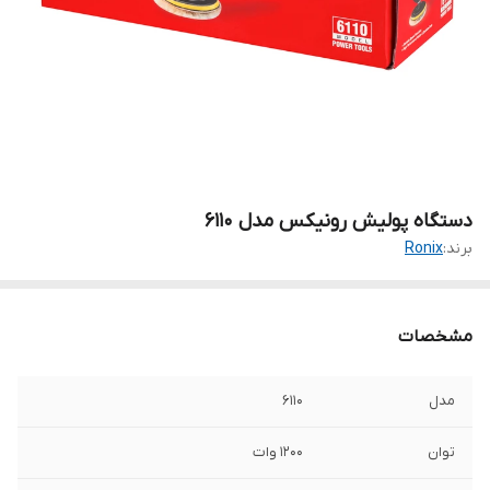
دستگاه پولیش رونیکس مدل 6110
برند:
Ronix
مشخصات
مدل
6110
توان
1200 وات