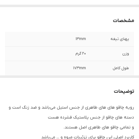
مشخصات
پهنای تیغه
13mm
وزن
20 گرم
طول کامل
173mm
اندازه تیغه
71mm
توضیحات
رویه چاقو های های طاهری از جنس استیل می‌باشد و ضد زنگ است و
دسته های چاقو از جنس پلاستیک فشرده هست
و تمامی چاقو های طاهری اصل هستند.
کاربرد اصلی این چاقو برای تزئینات میوه و ... می‌باشد